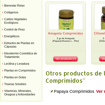
Bienestar Relax
Colágenos
Caldos Vegetales
Ecológicos
Control de Peso
Amapola Comprimidos
Chlore
Energéticos
2 gr de Amapola
3 
(Papaverrhoeas L., Flor)
(Chlo
Extractos de Plantas en
Cápsulas
Kleodermis Cosmética de
Tratamiento
Ver producto [+]
Ve
Lecitina y Levadura
Plantas en Comprimidos
Otros productos de 
Plantas en Gotas
Comprimidos"
Tisanas Solubles
Papaya Comprimidos
Ver 
Vitaminas, Minerales,
Onagras y Antioxidantes