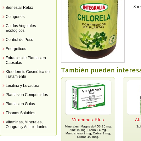
3 a 
Bienestar Relax
Colágenos
Caldos Vegetales
Ecológicos
Control de Peso
Energéticos
Extractos de Plantas en
Cápsulas
También pueden interes
Kleodermis Cosmética de
Tratamiento
Lecitina y Levadura
Plantas en Comprimidos
Plantas en Gotas
Tisanas Solubles
Vitaminas Plus
Al
Vitaminas, Minerales,
Onagras y Antioxidantes
Minerales: Magnesio* 56,25 mg,
Spi
Zinc 10 mg, Hierro 14 mg,
Manganeso 2 mg, Cobre 1 mg,
Cromo 40 mcg,