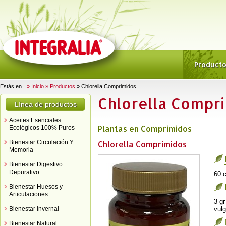
Product
Estás en
» Inicio
» Productos
» Chlorella Comprimidos
Chlorella Compr
Línea de productos
Aceites Esenciales
Plantas en Comprimidos
Ecológicos 100% Puros
Bienestar Circulación Y
Chlorella Comprimidos
Memoria
Bienestar Digestivo
Depurativo
60 
Bienestar Huesos y
Articulaciones
3 gr
Bienestar Invernal
vulg
Bienestar Natural