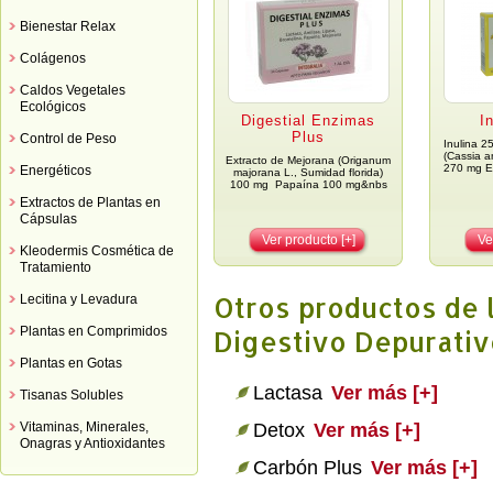
Bienestar Relax
Colágenos
Caldos Vegetales
Ecológicos
Digestial Enzimas
I
Plus
Control de Peso
Inulina 2
(Cassia an
Extracto de Mejorana (Origanum
270 mg Ex
Energéticos
majorana L., Sumidad florida)
100 mg Papaína 100 mg&nbs
Extractos de Plantas en
Cápsulas
Ver producto [+]
Ve
Kleodermis Cosmética de
Tratamiento
Otros productos de 
Lecitina y Levadura
Plantas en Comprimidos
Digestivo Depurativ
Plantas en Gotas
Lactasa
Ver más [+]
Tisanas Solubles
Detox
Ver más [+]
Vitaminas, Minerales,
Onagras y Antioxidantes
Carbón Plus
Ver más [+]