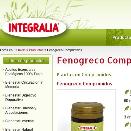
Product
Estás en
» Inicio
» Productos
» Fenogreco Comprimidos
Fenogreco Comp
Línea de productos
Aceites Esenciales
Plantas en Comprimidos
Ecológicos 100% Puros
Bienestar Circulación Y
Fenogreco Comprimidos
Memoria
Bienestar Digestivo
Depurativo
60 
Bienestar Huesos y
Articulaciones
3 g
Bienestar Invernal
Bienestar Natural