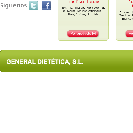
Tila Plus Tisana
Pa
Síguenos
Ext. Tila (Tilia sp., Flor) 600 mg,
Ext. Melisa (Melissa officinalis L.,
Pasiflora (
Hoja) 150 mg, Ext. Ma
Sumidad f
Blanco 
Ver producto [+]
Ve