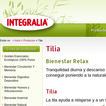
Product
Estás en
» Inicio
» Productos
» Tilia
Tilia
Línea de productos
Aceites Esenciales
Bienestar Relax
Ecológicos 100% Puros
Bienestar Circulación Y
Tranquilidad diurna y descanso
Memoria
conseguir poniendo a la natural
Bienestar Digestivo
Depurativo
Bienestar Huesos y
Tilia
Articulaciones
Bienestar Invernal
La tila ayuda a relajarse y a u
Bienestar Natural