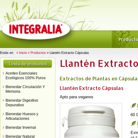
Product
Estás en
» Inicio
» Productos
» Llantén Extracto Cápsulas
Llantén Extracto
Línea de productos
Aceites Esenciales
Extractos de Plantas en Cápsula
Ecológicos 100% Puros
Bienestar Circulación Y
Llantén Extracto Cápsulas
Memoria
Apto para veganos
Bienestar Digestivo
Depurativo
Bienestar Huesos y
60 
Articulaciones
Bienestar Invernal
Extr
Bienestar Natural