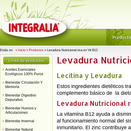
Product
Estás en
» Inicio
» Productos
» Levadura Nutricional rica en Vit B12
Levadura Nutricio
Línea de productos
Aceites Esenciales
Lecitina y Levadura
Ecológicos 100% Puros
Bienestar Circulación Y
Estos ingredientes dietéticos tr
Memoria
complemento básico de la dieta 
Bienestar Digestivo
Depurativo
Levadura Nutricional r
Bienestar Huesos y
Articulaciones
La vitamina B12 ayuda a disminui
al funcionamiento normal del si
Bienestar Invernal
inmunitario. El zinc contribuye a
Bienestar Natural