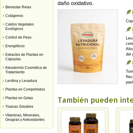
daño oxidativo.
Bienestar Relax
Colágenos
Cop
Caldos Vegetales
Ecológicos
Control de Peso
Leva
cere
Energéticos
Alto
del 
Extractos de Plantas en
Cápsulas
Kleodermis Cosmética de
Toma
Tratamiento
Rec
Lecitina y Levadura
past
Plantas en Comprimidos
También pueden int
Plantas en Gotas
Tisanas Solubles
Vitaminas, Minerales,
Onagras y Antioxidantes