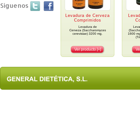
Síguenos
Levadura de Cerveza
Leva
Comprimidos
C
Levadura de
Leva
Cerveza (Saccharomyces
(Saccha
cerevisiae) 3200 mg.
1600 mg
(Tr
Ver producto [+]
Ve