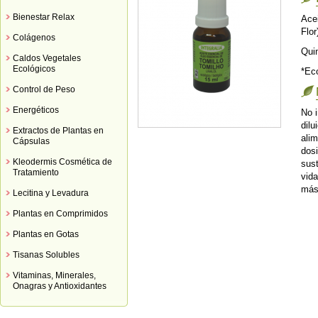
Bienestar Relax
Ace
Flor
Colágenos
Qui
Caldos Vegetales
Ecológicos
*Ec
Control de Peso
Energéticos
No i
dilu
Extractos de Plantas en
ali
Cápsulas
dos
Kleodermis Cosmética de
sust
Tratamiento
vida
más
Lecitina y Levadura
Plantas en Comprimidos
Plantas en Gotas
Tisanas Solubles
Vitaminas, Minerales,
Onagras y Antioxidantes