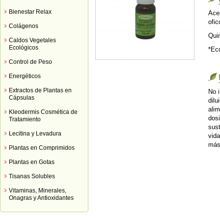
Bienestar Relax
Ace
ofic
Colágenos
Qui
Caldos Vegetales
Ecológicos
*Ec
Control de Peso
Energéticos
Extractos de Plantas en
No i
Cápsulas
dilu
ali
Kleodermis Cosmética de
dos
Tratamiento
sust
Lecitina y Levadura
vida
más
Plantas en Comprimidos
Plantas en Gotas
Tisanas Solubles
Vitaminas, Minerales,
Onagras y Antioxidantes