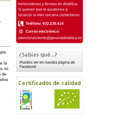
herboristerias y tiendas de dietética.
Si quieres que te ayudemos a
localizar la más cercana contáctanos
,
Teléfono: 932.230.414
Correo electrónico:
atencionalcliente@generaldietetica.es
mpre
¿Sabías qué...?
Puedes ver en nuestra página de
r la
Facebook
os no
o de
niños
Certificados de calidad