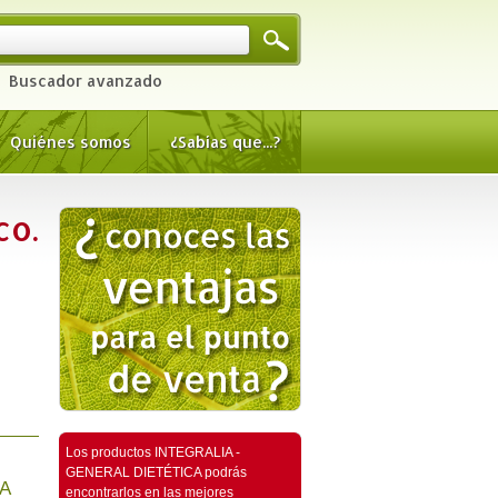
Buscador avanzado
Quiénes somos
¿Sabías que...?
co.
Los productos INTEGRALIA -
GENERAL DIETÉTICA podrás
IA
encontrarlos en las mejores