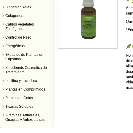
Bienestar Relax
Ace
sumi
Colágenos
Qui
Caldos Vegetales
Ecológicos
*Ec
Control de Peso
Energéticos
Extractos de Plantas en
No i
Cápsulas
dilu
ali
Kleodermis Cosmética de
dos
Tratamiento
sust
Lecitina y Levadura
vida
más
Plantas en Comprimidos
Plantas en Gotas
Tisanas Solubles
Vitaminas, Minerales,
Onagras y Antioxidantes