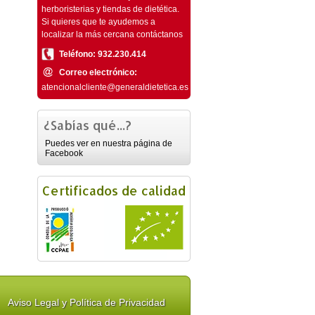
herboristerias y tiendas de dietética.
Si quieres que te ayudemos a
localizar la más cercana contáctanos
Teléfono: 932.230.414
Correo electrónico:
atencionalcliente@generaldietetica.es
¿Sabías qué...?
Puedes ver en nuestra página de
Facebook
Certificados de calidad
Aviso Legal y Política de Privacidad