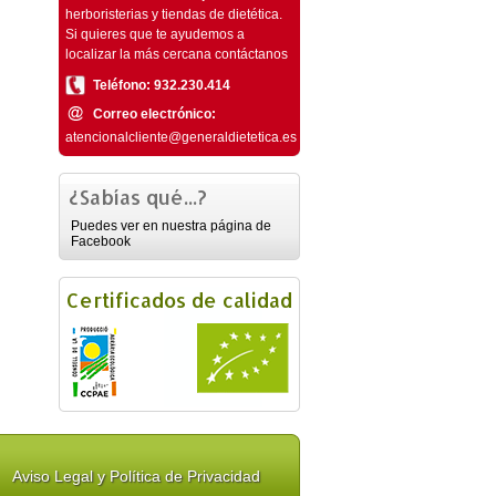
herboristerias y tiendas de dietética.
Si quieres que te ayudemos a
localizar la más cercana contáctanos
Teléfono: 932.230.414
Correo electrónico:
atencionalcliente@generaldietetica.es
¿Sabías qué...?
Puedes ver en nuestra página de
Facebook
Certificados de calidad
Aviso Legal y Política de Privacidad