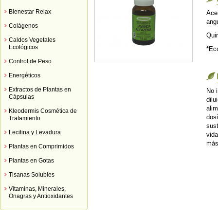
Bienestar Relax
Ace
angu
Colágenos
Qui
Caldos Vegetales
Ecológicos
*Ec
Control de Peso
Energéticos
Extractos de Plantas en
No i
Cápsulas
dilu
ali
Kleodermis Cosmética de
dos
Tratamiento
sust
Lecitina y Levadura
vida
más
Plantas en Comprimidos
Plantas en Gotas
Tisanas Solubles
Vitaminas, Minerales,
Onagras y Antioxidantes